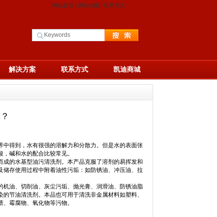
网站首页
|
网站地图
|
联系方式
解决方案
联系方式
凯迪商城
点？
中得到，水有很强的溶解力和分散力。但是水的表面张
酸，碱和水的配合比较常见。
而成的水基型油污清洗剂。本产品克服了溶剂的易挥发和
及储存使用过程中附着油性污垢：如防锈油、冲压油、拉
的机油、切削油、灰尘污垢、抛光膏、润滑油、防锈油脂
染的节油清洗剂。本品也可用于清洗非金属材料如塑料、
渍、霉腐物、氧化物等污物。