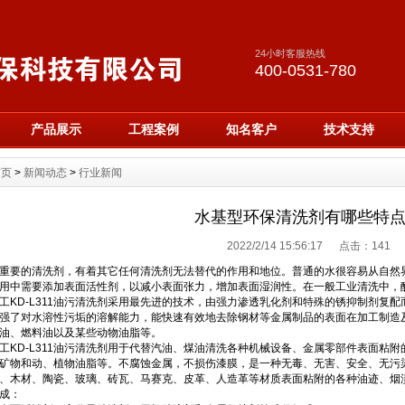
24小时客服热线
400-0531-780
产品展示
工程案例
知名客户
技术支持
首页
>
新闻动态
>
行业新闻
水基型环保清洗剂有哪些特
2022/2/14 15:56:17 点击：
141
要的清洗剂，有着其它任何清洗剂无法替代的作用和地位。普通的水很容易从自然界
用中需要添加表面活性剂，以减小表面张力，增加表面湿润性。在一般工业清洗中，
D-L311油污清洗剂采用最先进的技术，由强力渗透乳化剂和特殊的锈抑制剂复配
强了对水溶性污垢的溶解能力，能快速有效地去除钢材等金属制品的表面在加工制造
油、燃料油以及某些动物油脂等。
D-L311油污清洗剂用于代替汽油、煤油清洗各种机械设备、金属零部件表面粘附
矿物和动、植物油脂等。不腐蚀金属，不损伤漆膜，是一种无毒、无害、安全、无污
、木材、陶瓷、玻璃、砖瓦、马赛克、皮革、人造革等材质表面粘附的各种油迹、烟
成：