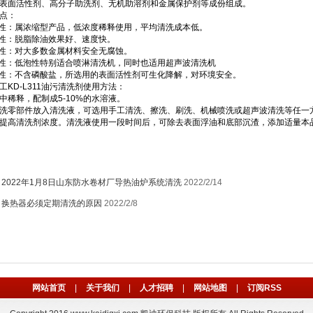
面活性剂、高分子助洗剂、无机助溶剂和金属保护剂等成份组成。
点：
性：属浓缩型产品，低浓度稀释使用，平均清洗成本低。
性：脱脂除油效果好、速度快。
性：对大多数金属材料安全无腐蚀。
性：低泡性特别适合喷淋清洗机，同时也适用超声波清洗机
性：不含磷酸盐，所选用的表面活性剂可生化降解，对环境安全。
D-L311油污清洗剂使用方法：
释，配制成5-10%的水溶液。
零部件放入清洗液，可选用手工清洗、擦洗、刷洗、机械喷洗或超声波清洗等任一方
提高清洗剂浓度。清洗液使用一段时间后，可除去表面浮油和底部沉渣，添加适量本
：
2022年1月8日山东防水卷材厂导热油炉系统清洗
2022/2/14
：
换热器必须定期清洗的原因
2022/2/8
网站首页
|
关于我们
|
人才招聘
|
网站地图
|
订阅RSS