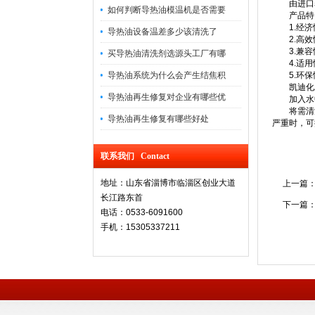
由进口表
如何判断导热油模温机是否需要
产品特
1.经济
导热油设备温差多少该清洗了
2.高效
3.兼容
买导热油清洗剂选源头工厂有哪
4.适用
导热油系统为什么会产生结焦积
5.环保
凯迪化工K
导热油再生修复对企业有哪些优
加入水中稀
将需清洗
导热油再生修复有哪些好处
严重时，可
联系我们 Contact
地址：山东省淄博市临淄区创业大道
上一篇
长江路东首
下一篇
电话：0533-6091600
手机：15305337211