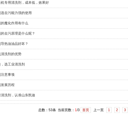
板机专用清洗剂，成本低，效果好
剂选去污能力强的使用
剂的魔化作用有什么
剂的去污原理是什么呢？
别导热油油品好坏？
线清洗剂的优势
类，选工业清洗剂
剂注意事项
剂发展历程
保清洗剂，认准山东凯迪
总数：53条 当前页数：
1
/3
首页
上一页
1
2
3