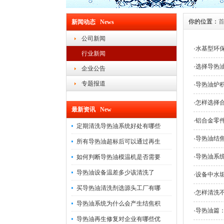
你的位置：
新闻动态 News
公司新闻
·
水基型环
行业新闻
·
选择导热
企业公告
专题报道
·
导热油炉
·
怎样选择
最新资讯 New
·
铝合金零
定期清洗导热油系统好处有哪些
·
导热油结
所有导热油超标后可以通过再生
·
导热油系
如何判断导热油模温机是否需要
导热油设备温差多少该清洗了
·
设备中水
买导热油清洗剂选源头工厂有哪
·
怎样清洗
导热油系统为什么会产生结焦积
·
导热油篇
导热油再生修复对企业有哪些优